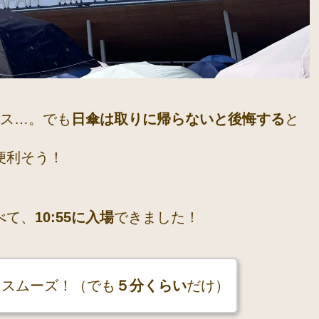
ロス…。でも
日傘は取りに帰らないと後悔する
と
便利そう！
べて、
10:55に入場
できました！
はスムーズ！（でも
５分くらい
だけ）