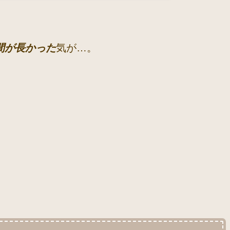
間が長かった
気が…。