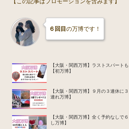
【この記事はプロモーションを含みます】
６回目
の万博です！
【大阪・関西万博】ラストスパートも
【初万博】
【大阪・関西万博】９月の３連休に３
連れ万博】
【大阪・関西万博】全く予約なしで６
し万博】