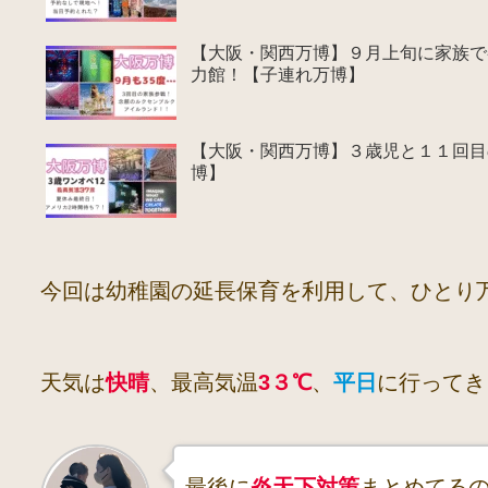
【大阪・関西万博】９月上旬に家族で
力館！【子連れ万博】
【大阪・関西万博】３歳児と１１回目
博】
今回は幼稚園の延長保育を利用して、ひとり
天気は
快晴
、最高気温
3３℃
、
平日
に行ってき
最後に
炎天下対策
まとめてる