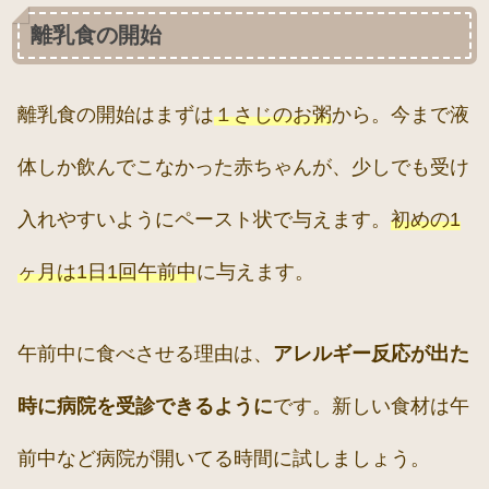
離乳食の開始
離乳食の開始はまずは
１さじのお粥
から。今まで液
体しか飲んでこなかった赤ちゃんが、少しでも受け
入れやすいようにペースト状で与えます。
初めの
1
ヶ月は
1
日
1
回午前中
に与えます。
午前中に食べさせる理由は、
アレルギー反応が出た
時に病院を受診できるように
です。新しい食材は午
前中など病院が開いてる時間に試しましょう。