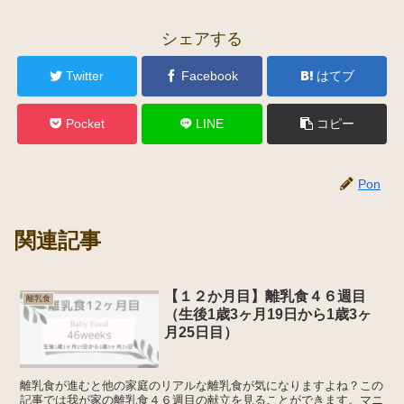
シェアする
Twitter
Facebook
はてブ
Pocket
LINE
コピー
Pon
関連記事
【１２か月目】離乳食４６週目
離乳食
（生後1歳3ヶ月19日から1歳3ヶ
月25日目）
離乳食が進むと他の家庭のリアルな離乳食が気になりますよね？この
記事では我が家の離乳食４６週目の献立を見ることができます。マニ