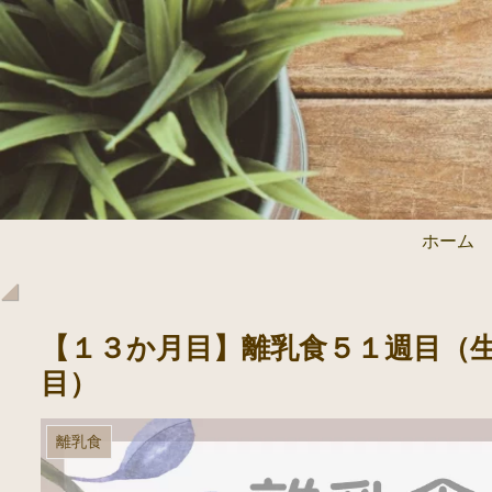
ホーム
【１３か月目】離乳食５１週目（生後
目）
離乳食