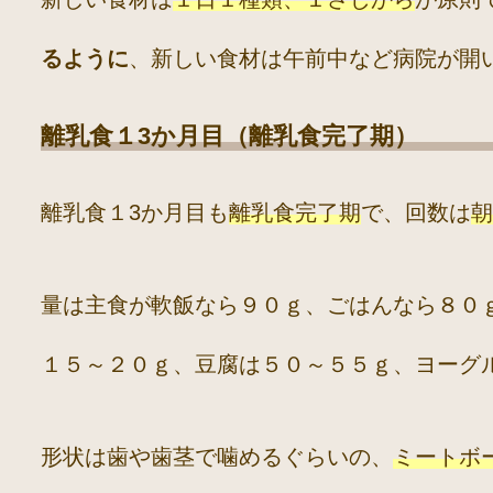
るように
、新しい食材は午前中など病院が開
離乳食１3か月目（離乳食完了期）
離乳食１3か月目も
離乳食完了期
で、回数は
朝
量は主食が軟飯なら９０ｇ、ごはんなら８０
１５～２０ｇ、豆腐は５０～５５ｇ、ヨーグ
形状は歯や歯茎で噛めるぐらいの、
ミートボ