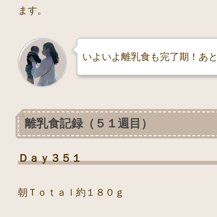
ます。
いよいよ離乳食も完了期！あ
離乳食記録（５１週目）
Ｄａｙ３５１
朝Ｔｏｔａｌ約１８０ｇ