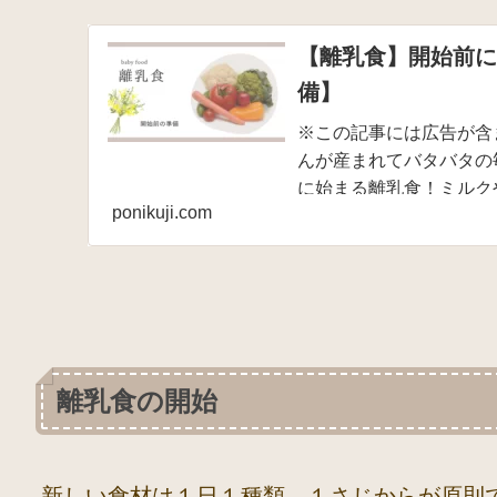
【離乳食】開始前
備】
※この記事には広告が含
んが産まれてバタバタの
に始まる離乳食！ミルク
ponikuji.com
てる姿もきっと絶対にかわ
離乳食の開始
新しい食材は
１日１種類、１さじから
が原則