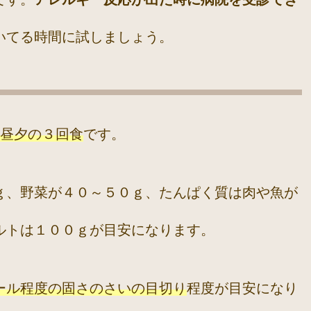
いてる時間に試しましょう。
昼夕の３回食
です。
ｇ、野菜が４０～５０ｇ、たんぱく質は肉や魚が
ルトは１００ｇが目安になります。
ール程度の固さのさいの目切り
程度が目安になり