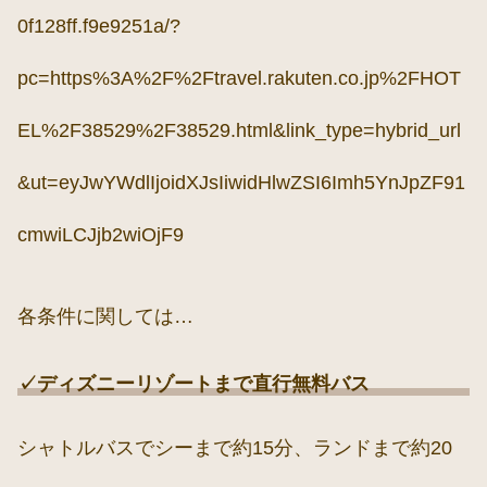
0f128ff.f9e9251a/?
pc=https%3A%2F%2Ftravel.rakuten.co.jp%2FHOT
EL%2F38529%2F38529.html&link_type=hybrid_url
&ut=eyJwYWdlIjoidXJsIiwidHlwZSI6Imh5YnJpZF91
cmwiLCJjb2wiOjF9
各条件に関しては…
✓ディズニーリゾートまで直行無料バス
シャトルバスでシーまで約15分、ランドまで約20